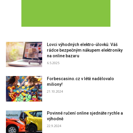
Lovci výhodných elektro-úlovků: Váš
rádce bezpečným nákupem elektroniky
na online bazaru
6.5.2025
Forbescasino.cz v létě nadělovalo
miliony!
21.10.2024
Povinné ručení online sjednáte rychle a
výhodně
22.9.2024