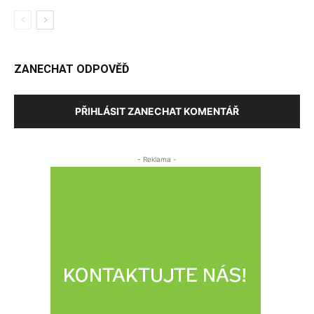
ZANECHAT ODPOVĚĎ
PŘIHLÁSIT ZANECHAT KOMENTÁŘ
- Reklama -