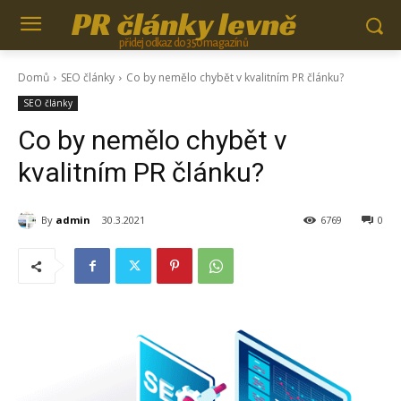
PR články levně
přidej odkaz do 350 magazínů
Domů
SEO články
Co by nemělo chybět v kvalitním PR článku?
SEO články
Co by nemělo chybět v
kvalitním PR článku?
By
admin
30.3.2021
6769
0