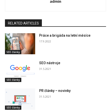
admin
RELATED ARTICLES
Práce a brigáda na letní měsíce
17.9.2022
SEO články
SEO nástroje
31.5.2021
SEO články
PR články – novinky
31.5.2021
SEO články